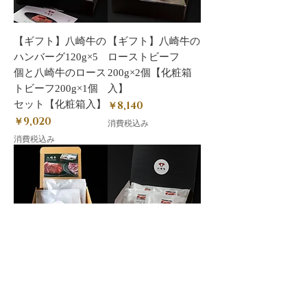
【ギフト】八崎牛の
【ギフト】八崎牛の
ハンバーグ120g×5
ローストビーフ
個と八崎牛のロース
200g×2個【化粧箱
トビーフ200g×1個
入】
セット【化粧箱入】
価格
￥8,140
価格
￥9,020
消費税込み
消費税込み
【ギフト】八崎牛サ
【ギフト】八崎牛の
ーロインステーキ
ハンバーグ120g×4
200g×2枚【化粧箱
個【化粧箱入】
入】
価格
￥4,120