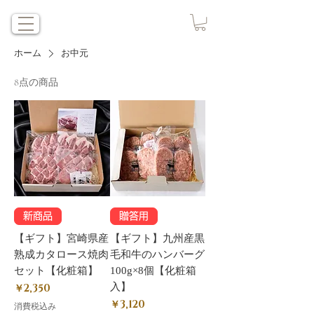
ホーム
お中元
8点の商品
新商品
贈答用
【ギフト】宮崎県産
【ギフト】九州産黒
熟成カタロース焼肉
毛和牛のハンバーグ
セット【化粧箱】
100g×8個【化粧箱
価格
入】
￥2,350
価格
￥3,120
消費税込み