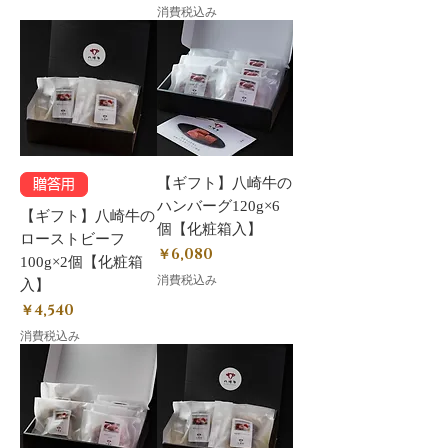
消費税込み
【ギフト】八崎牛の
贈答用
ハンバーグ120g×6
【ギフト】八崎牛の
個【化粧箱入】
ローストビーフ
価格
￥6,080
100g×2個【化粧箱
消費税込み
入】
価格
￥4,540
消費税込み