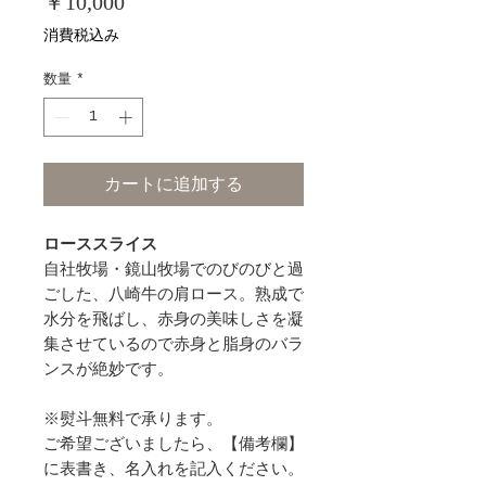
価
￥10,000
格
消費税込み
数量
*
カートに追加する
ローススライス
自社牧場・鏡山牧場でのびのびと過
ごした、八崎牛の肩ロース。熟成で
水分を飛ばし、赤身の美味しさを凝
集させているので赤身と脂身のバラ
ンスが絶妙です。
※熨斗無料で承ります。
ご希望ございましたら、【備考欄】
に表書き、名入れを記入ください。