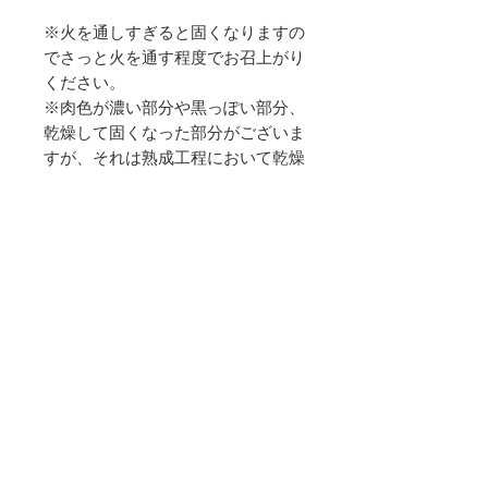
※火を通しすぎると固くなりますの
でさっと火を通す程度でお召上がり
ください。
※肉色が濃い部分や黒っぽい部分、
乾燥して固くなった部分がございま
すが、それは熟成工程において乾燥
したもので全て可食部ですので安心
してお召し上がりください。その部
分は予めトリミングしてから調理し
てもトリミングせずに調理してもど
ちらでも美味しくお召し上がりいた
だけます。
商品情報
八崎牛ローススライス500g（250g×2パ
返品・返金ポリシー
ック）
（１）商品の性質上、お客様都合によ
商品の配送について