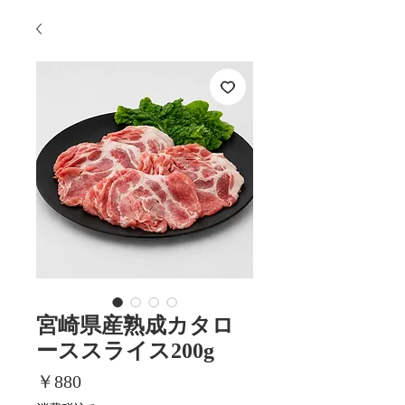
宮崎県産熟成カタロ
ーススライス200g
価
￥880
格