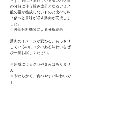
らず、肉に含まれているタンパク質
の分解に伴う旨み成分となるアミノ
酸の量が熟成しないものと比べて約
３倍へと旨味が増す豚肉が完成しま
した。
※外部分析機関による分析結果
豚肉のイメージが変わる、あっさり
しているのにコクのある味わいをぜ
ひ一度お試しください。
※熟成によるクセや臭みはありませ
ん
※やわらかく、食べやすい味わいで
す
おすすめの食べ方
・しゃぶしゃぶや炒め物、どんな料
理にもおすすめです。さっと火を通
しお召し上がりください。