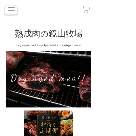
​熟成肉
鏡山牧場
の
Kagamiyama Farm-Specialist in Dry-Aged meat
Dry aged meat!