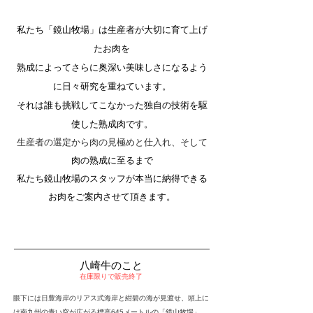
私たち「鏡山牧場」は生産者が大切に育て上げ
たお肉を
熟成によってさらに奥深い美味しさになるよう
に日々研究を
重ねています。
それは誰も挑戦してこなかった独自の技術を駆
使した熟成肉です。
生産者の選定から肉の見極めと仕入れ、そして
肉の熟成に至るまで
私たち鏡山牧場のスタッフが本当に納得できる
お肉をご案内させて頂きます。
​八崎牛のこと
在庫限りで販売終了
眼下には日豊海岸のリアス式海岸と紺碧の海が見渡せ、頭上に
は南九州の青い空が広がる標高645メートルの「鏡山牧場」。