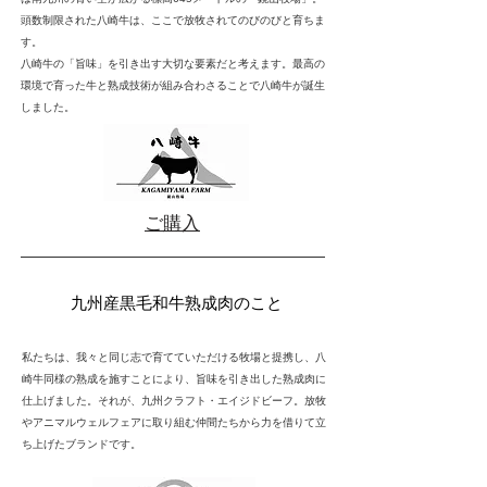
頭数制限された八崎牛は、ここで放牧されてのびのびと育ちま
す。
八崎牛の「旨味」を引き出す大切な要素だと考えます。最高の
環境で育った牛と熟成技術が組み合わさることで八崎牛が誕生
しました。
ご購入
​九州産黒毛和牛熟成肉のこと
私たちは、我々と同じ志で育てていただける牧場と提携し、八
崎牛同様の熟成を施すことにより、旨味を引き出した熟成肉に
仕上げました。
それが、九州クラフト・エイジドビーフ。
放牧
やアニマルウェルフェアに取り組む仲間たちから力を借りて立
ち上げたブランドです。