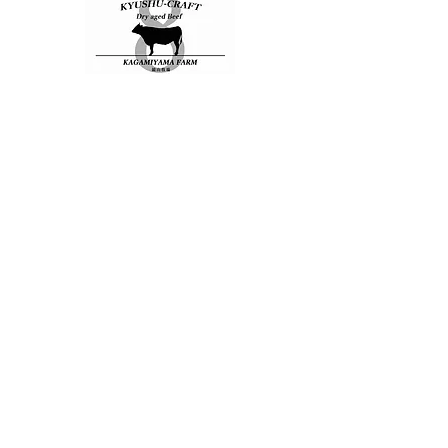
ご購入
​熟成豚のこと
私たちはこれまで九州産黒毛和牛を熟成し続けてきまし
た。
温度・湿度・時間を管理し、肉本来の旨みを最大限
に引き出す技術です。
その技術を、「豚肉にも使えない
か」そう考えたのが始まりでした。
試行錯誤を重ねた結
果、脂は重くならず、赤身には旨みが増した熟成豚が完
成しました。
豚肉のイメージが変わる、
あっさりしてい
るのにコクのある味わいをぜひ一度お試しください。