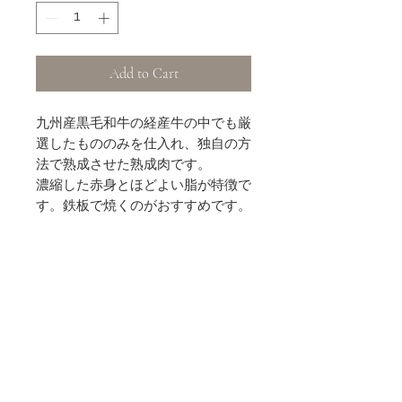
Add to Cart
九州産黒毛和牛の経産牛の中でも厳
選したもののみを仕入れ、独自の方
法で熟成させた熟成肉です。
濃縮した赤身とほどよい脂が特徴で
す。鉄板で焼くのがおすすめです。
商品情報
九州クラフト黒毛和牛ロース焼肉
返品・返金ポリシー
80g
（１）商品の性質上、お客様都合によ
商品の配送について
る返品・交換及びキャンセルにつきま
してはお受け致しません。ご購入の際
佐川急便クール宅急便(冷凍)
には商品情報をご確認の上でご購入く
賞味期限