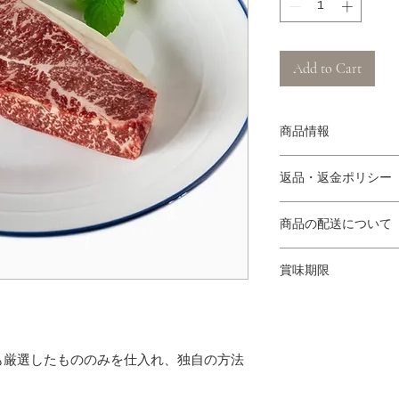
Add to Cart
商品情報
熟成サーロインステー
返品・返金ポリシー
（１）商品の性質上
商品の配送について
キャンセルにつきま
際には商品情報をご
佐川急便クール宅急便
（２）商品の品質に
賞味期限
【10,000円(税込)
送中の事故等で商品
北海道・東北地方・沖縄
製造日より180日(冷
文いただいた商品と
四国地方・関西地方・九
商品到着後3日以内
関東・中部地方 1,30
(info@kagamiyam
も厳選したもののみを仕入れ、独自の方法
え等対応いたします