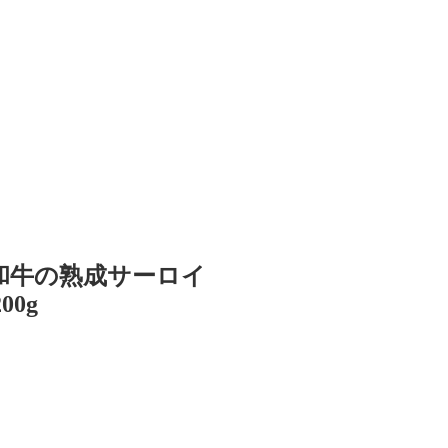
和牛の熟成サーロイ
0g