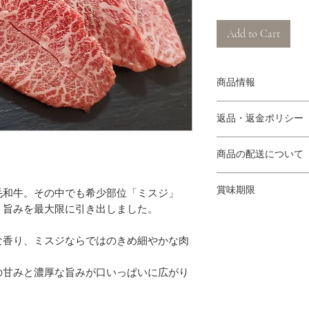
Add to Cart
商品情報
九州産黒毛和牛熟成ミ
返品・返金ポリシー
（１）商品の性質上
商品の配送について
キャンセルにつきま
際には商品情報をご
ヤマト運輸クール宅急
（２）商品の品質に
賞味期限
毛和牛。その中でも希少部位「ミスジ」
送中の事故等で商品
【10,000円(税込)
、旨みを最大限に引き出しました。
製造日より180日(冷
文いただいた商品と
北海道・東北地方・沖縄
商品到着後3日以内
四国地方・関西地方・九
な香り、ミスジならではのきめ細やかな肉
(info@yasakigy
関東・中部地方 1,30
たします。
の甘みと濃厚な旨みが口いっぱいに広がり