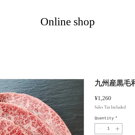
​Online shop
九州産黒毛和
Price
¥1,260
Sales Tax Included
Quantity
*