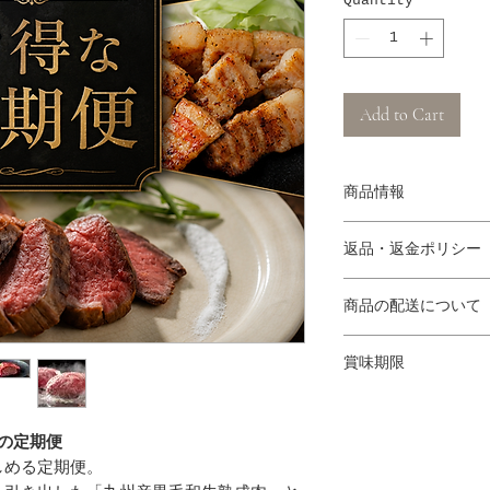
Quantity
*
Add to Cart
商品情報
7月にお届けする
返品・返金ポリシー
・こだわり仕立てのロ
・熟成牛の赤身肉ハン
（１）商品の性質上
・熟成牛の上ロースス
商品の配送について
キャンセルにつきま
・熟成豚の肩ロース
際には商品情報をご
ヤマト運輸クール宅急
・熟成豚の肩ロースス
（２）商品の品質に
賞味期限
送中の事故等で商品
【10,000円(税込)
熟成肉：製造日より1
文いただいた商品と
北海道・東北地方・沖縄
解凍後は早めにお召
商品到着後3日以内
四国地方・関西地方・九
肉の定期便
(info@kagamiyam
関東・中部地方 1,30
しめる定期便。
え等対応いたします