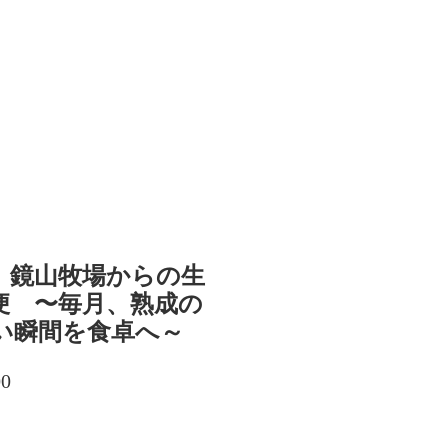
】鏡山牧場からの生
便 〜毎月、熟成の
い瞬間を食卓へ～
r
Sale
00
Price