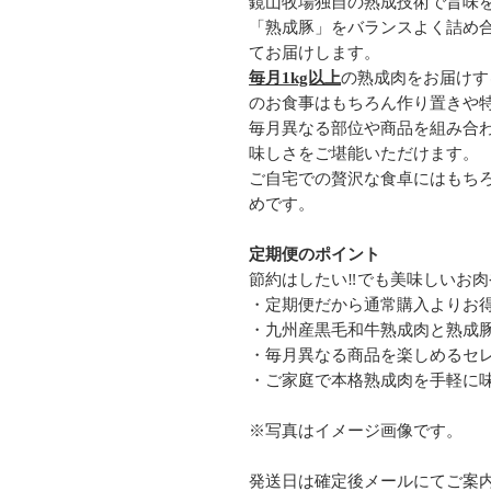
鏡山牧場独自の熟成技術で旨味
「熟成豚」をバランスよく詰め
てお届けします。
毎月1kg以上
の熟成肉をお届けす
のお食事はもちろん作り置きや
毎月異なる部位や商品を組み合
味しさをご堪能いただけます。
ご自宅での贅沢な食卓にはもち
めです。
定期便のポイント
節約はしたい‼︎でも美味しいお肉
・定期便だから通常購入よりお
・九州産黒毛和牛熟成肉と熟成
・毎月異なる商品を楽しめるセ
・ご家庭で本格熟成肉を手軽に
※写真はイメージ画像です。
発送日は確定後メールにてご案