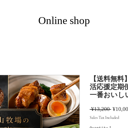
​Online shop
【送料無料
活応援定期
一番おいし
Regula
 ¥13,200 
¥10,0
Price
Sales Tax Included