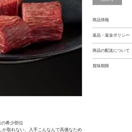
商品情報
80g・90g・120g
返品・返金ポリシー
（１）商品の性質上
商品の配送について
キャンセルにつきま
際には商品情報をご
ヤマト運輸クール宅急
（２）商品の品質に
賞味期限
送中の事故等で商品
【10,000円(税込)
製造日より180日(冷凍
文いただいた商品と
北海道・東北地方・沖縄
商品到着後3日以内
四国地方・関西地方・九
(info@kagamiyam
関東・中部地方 1,30
え等対応いたします
級の希少部位
kgしか取れない、入手こんなんで高価なため