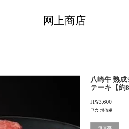
​网上商店
八崎牛 熟
テーキ【約8
價
JP¥3,600
格
已含 增值税
無庫存