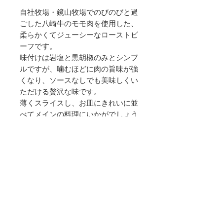
自社牧場・鏡山牧場でのびのびと過
ごした八崎牛のモモ肉を使用した、
柔らかくてジューシーなローストビ
ーフです。
味付けは岩塩と黒胡椒のみとシンプ
ルですが、噛むほどに肉の旨味が強
くなり、ソースなしでも美味しくい
ただける贅沢な味です。
薄くスライスし、お皿にきれいに並
べてメインの料理にいかがでしょう
か。
ワインと共にお召し上がりいただ
く、記念日の華やかなディナーにも
おすすめです。
赤身肉ならではの濃厚な牛肉本来の
味をお楽しみください。